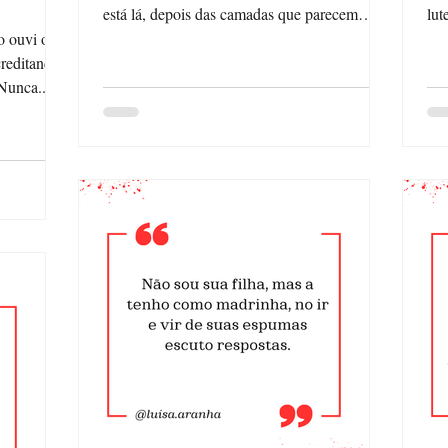
está lá, depois das camadas que parecem
lut
algodão,...
mas
o ouvi os
 talvez, o enredo virasse filme. Nunca...