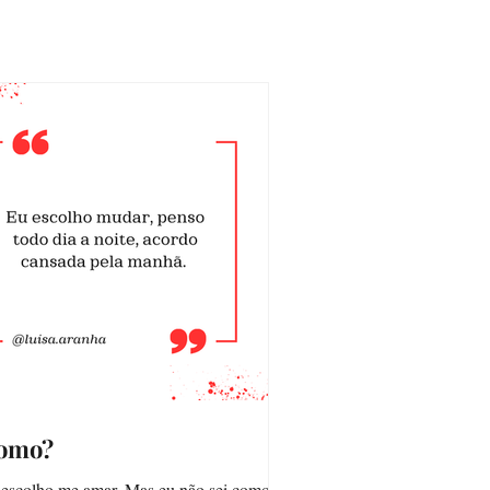
omo?
escolho me amar. Mas eu não sei como