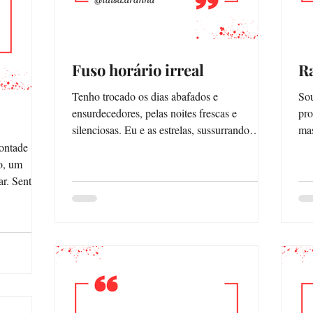
Fuso horário irreal
Ra
Tenho trocado os dias abafados e
Sou 
ensurdecedores, pelas noites frescas e
pro
silenciosas. Eu e as estrelas, sussurrando
mas
confissões, fazendo...
pre
ontade
o, um
ntir