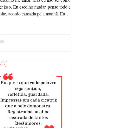
u escolho mudar, penso todo dia
oite, acordo cansada pela manhã. Eu
olho ser...