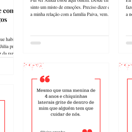
sinto um misto de emoções. Preciso dizer que
fazer isso. E
de como
a minha relação com a família Paiva, vem
a n
gos
de...
esc
ue habita
Júlia pra
z da razão