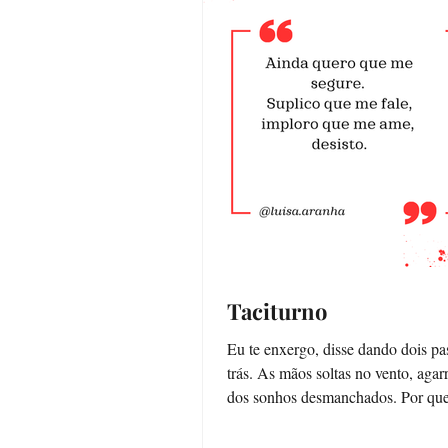
Taciturno
Eu te enxergo, disse dando dois passos pra
trás. As mãos soltas no vento, agarram o nada
dos sonhos desmanchados. Por que você
não...