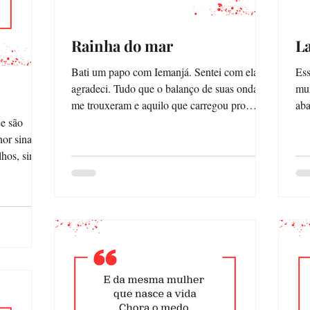
Rainha do mar
L
Bati um papo com Iemanjá. Sentei com ela e
Ess
agradeci. Tudo que o balanço de suas ondas
mui
me trouxeram e aquilo que carregou pro
abandonos. 
fundo do seu...
fil
e são
r sinal de
hos, sinto