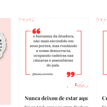
Nunca deixou de estar aqui
C
Fui ver Ainda estou aqui ontem. Desde então
Eu 