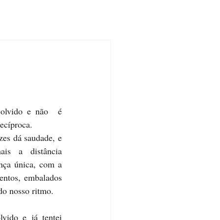
lvido e não  é 
recíproca.
es dá saudade, e 
is a distância 
ça única, com a 
entos, embalados 
do nosso ritmo. 
ido e já tentei 