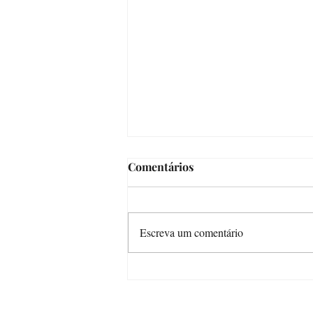
Comentários
Escreva um comentário
Crônica da Júlia (ou de como
os vídeos ficaram longos
demais)