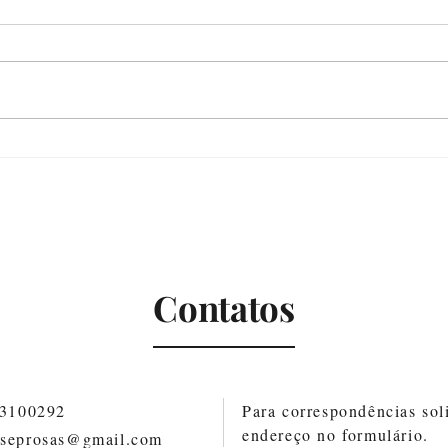
Com
Nunca deixou de estar aqui
Contatos
83100292
Para correspondências soli
endereço no formulário.
oseprosas@gmail.com