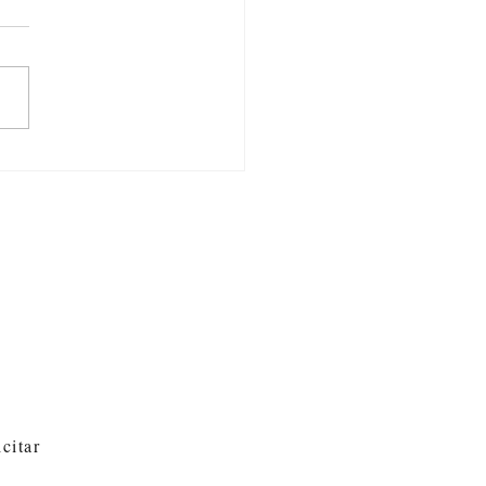
o?
citar