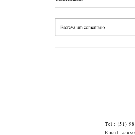
Escreva um comentário
Crônica da Júlia (ou de como
os vídeos ficaram longos
demais)
Tel.: (51) 9
Email: caus