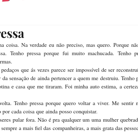
essa
ma coisa. Na verdade eu não preciso, mas quero. Porque não 
ssa. Tenho pressa porque fui muito machucada. Tenho pr
ormas.
edaços que ás vezes parece ser impossível de ser reconstruí
r da sensação de ainda pertencer a quem me destruiu. Tenho p
otina e casa que me tiraram. Foi minha auto estima, a certez
volta. Tenho pressa porque quero voltar a viver. Me sentir m
 por cada coisa que ainda posso conquistar.
seres pular fora. Não é pra qualquer um uma mulher quebrada
a sempre a mais fiel das companheiras, a mais grata das pessoa
.