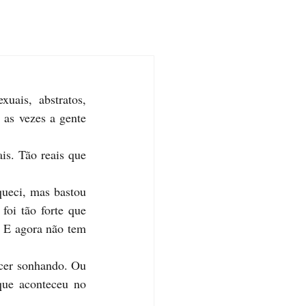
ais, abstratos, 
 as vezes a gente 
s. Tão reais que 
ueci, mas bastou 
oi tão forte que 
 E agora não tem 
cer sonhando. Ou 
que aconteceu no 