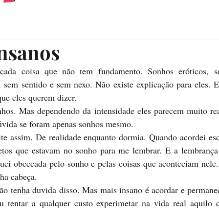
nsanos
da coisa que não tem fundamento. Sonhos eróticos, sexu
s, sem sentido e sem nexo. Não existe explicação para eles. E
que eles querem dizer.
hos. Mas dependendo da intensidade eles parecem muito reai
úvida se foram apenas sonhos mesmo.
ite assim. De realidade enquanto dormia. Quando acordei esq
etos que estavam no sonho para me lembrar. E a lembrança f
uei obcecada pelo sonho e pelas coisas que aconteciam nele.
nha cabeça.
ão tenha duvida disso. Mas mais insano é acordar e permane
 tentar a qualquer custo experimetar na vida real aquilo 