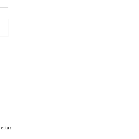
o?
citar