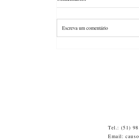
Escreva um comentário
Crônica da Júlia (ou de como
os vídeos ficaram longos
demais)
Tel.: (51) 9
Email: caus