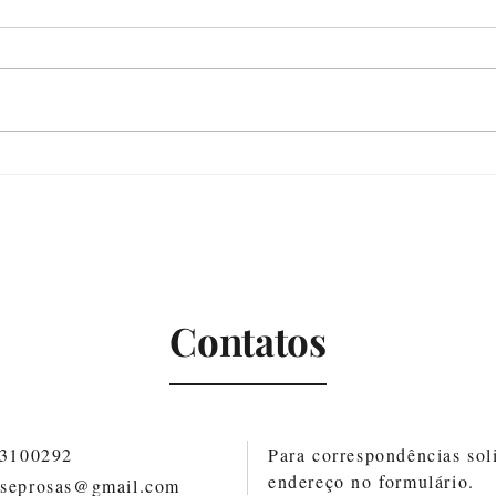
Com
Nunca deixou de estar aqui
Contatos
83100292
Para correspondências soli
endereço no formulário.
oseprosas@gmail.com