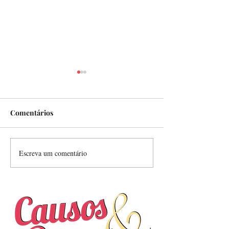
Como?
Comentários
Escreva um comentário
Nunca deixou de estar
aqui