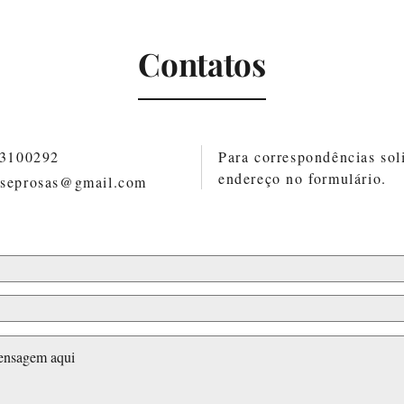
Com
Contatos
Nunca deixou de estar aqui
83100292
Para correspondências soli
endereço no formulário.
oseprosas@gmail.com