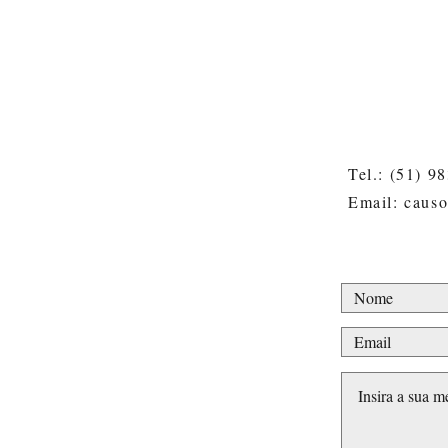
Crônica da Júlia (ou de como
os vídeos ficaram longos
demais)
Tel.: (51) 9
Email: caus