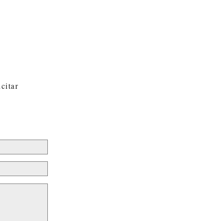
o?
citar