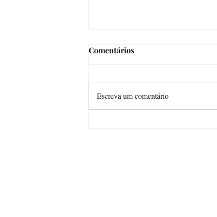
Comentários
Escreva um comentário
Crônica da Júlia (ou de como
os vídeos ficaram longos
demais)