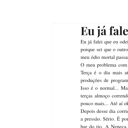
Eu já fal
Eu já falei que eu ode
porque sei que o outro
meu ódio mortal passari
O meu problema com a
Terça é o dia mais a
produções de programa
Isso é o normal... Ma
terças almoço corrend
pouco mais... Até aí o
Depois desse dia corri
a pressão. Sério. É por
bar do tio. A Neneca,