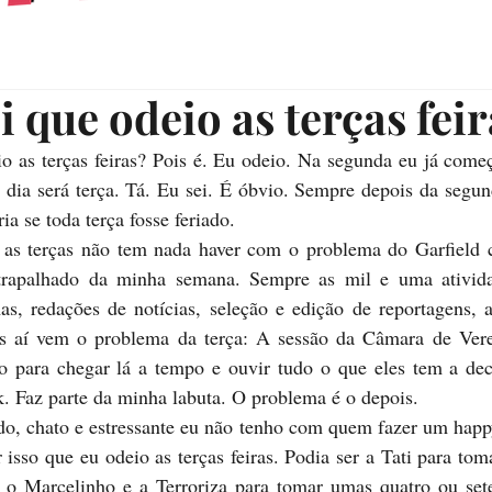
ei que odeio as terças fei
io as terças feiras? Pois é. Eu odeio. Na segunda eu já começo
 dia será terça. Tá. Eu sei. É óbvio. Sempre depois da segun
a se toda terça fosse feriado.
s terças não tem nada haver com o problema do Garfield c
trapalhado da minha semana. Sempre as mil e uma ativida
s, redações de notícias, seleção e edição de reportagens, a
s aí vem o problema da terça: A sessão da Câmara de Vere
o para chegar lá a tempo e ouvir tudo o que eles tem a dec
k. Faz parte da minha labuta. O problema é o depois.
do, chato e estressante eu não tenho com quem fazer um happy
 isso que eu odeio as terças feiras. Podia ser a Tati para tom
 o Marcelinho e a Terroriza para tomar umas quatro ou se