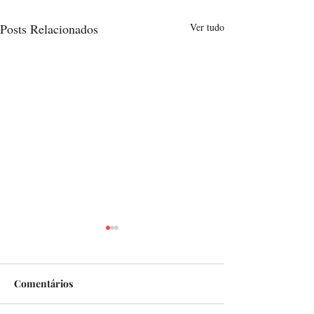
Posts Relacionados
Ver tudo
Como?
Comentários