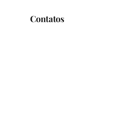
Contatos
Tel.:
(51) 983100292
Email: causoseprosas@gmail.com
Para correspondências solicitar
endereço no formulário.