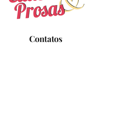
Contatos
Tel.:
(51) 983100292
Email: causoseprosas@gmail.com
Para correspondências solicitar