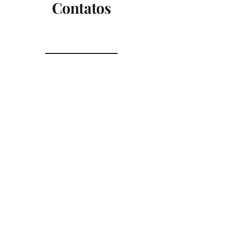
Contatos
Tel.:
(51) 983100292
Email: causoseprosas@gmail.com
Para correspondências solicitar
endereço no formulário.