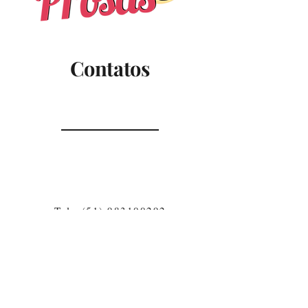
Contatos
Tel.:
(51) 983100292
Email: causoseprosas@gmail.com
Para correspondências solicitar
endereço no formulário.