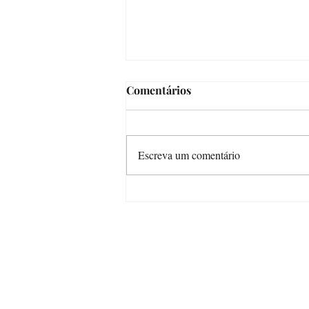
Comentários
Escreva um comentário
Crônica da Júlia (ou de como
os vídeos ficaram longos
demais)