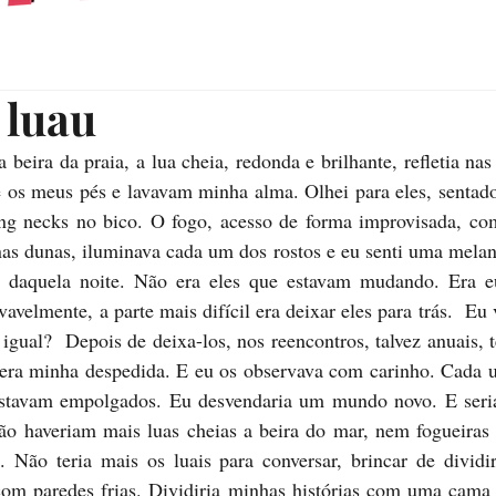
 luau
a beira da praia, a lua cheia, redonda e brilhante, refletia nas
os meus pés e lavavam minha alma. Olhei para eles, sentados 
ng necks no bico. O fogo, acesso de forma improvisada, com
as dunas, iluminava cada um dos rostos e eu senti uma melanc
 daquela noite. Não era eles que estavam mudando. Era eu
avelmente, a parte mais difícil era deixar eles para trás.  Eu v
a igual?  Depois de deixa-los, nos reencontros, talvez anuais,
 era minha despedida. E eu os observava com carinho. Cada u
 estavam empolgados. Eu desvendaria um mundo novo. E seria 
ão haveriam mais luas cheias a beira do mar, nem fogueiras 
. Não teria mais os luais para conversar, brincar de dividir
om paredes frias. Dividiria minhas histórias com uma cama