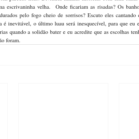
a escrivaninha velha.  Onde ficariam as risadas? Os banho
durados pelo fogo cheio de sorrisos? Escuto eles cantando 
a é inevitável, o último luau será inesquecível, para que eu e
as quando a solidão bater e eu acredite que as escolhas tenh
o foram. 